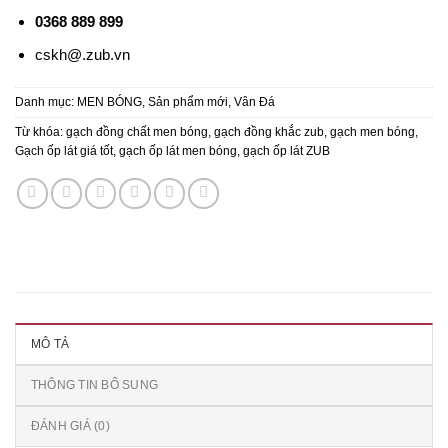
0368 889 899
cskh@.zub.vn
Danh mục:
MEN BÓNG
,
Sản phẩm mới
,
Vân Đá
Từ khóa:
gạch đồng chất men bóng
,
gạch đồng khắc zub
,
gạch men bóng
,
Gạch ốp lát giá tốt
,
gạch ốp lát men bóng
,
gạch ốp lát ZUB
MÔ TẢ
THÔNG TIN BỔ SUNG
ĐÁNH GIÁ (0)