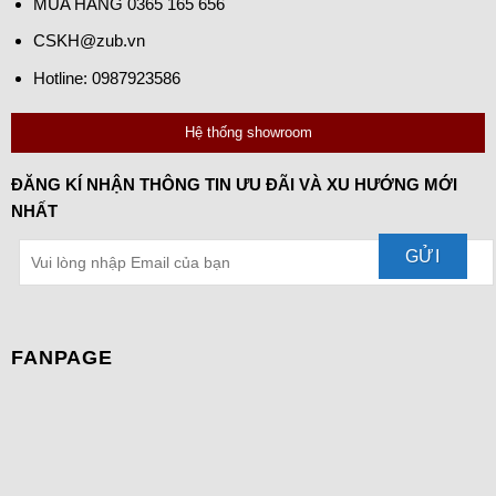
MUA HÀNG
0365 165 656
CSKH@zub.vn
Hotline: 0987923586
Hệ thống showroom
ĐĂNG KÍ NHẬN THÔNG TIN ƯU ĐÃI VÀ XU HƯỚNG MỚI
NHẤT
FANPAGE