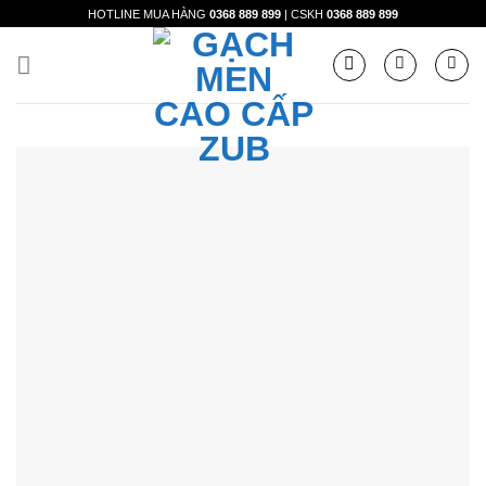
Skip
HOTLINE MUA HÀNG
0368 889 899
| CSKH
0368 889 899
to
content