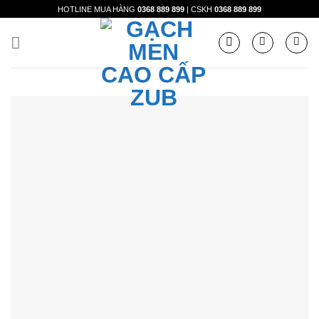
Skip
HOTLINE MUA HÀNG
0368 889 899
| CSKH
0368 889 899
to
content