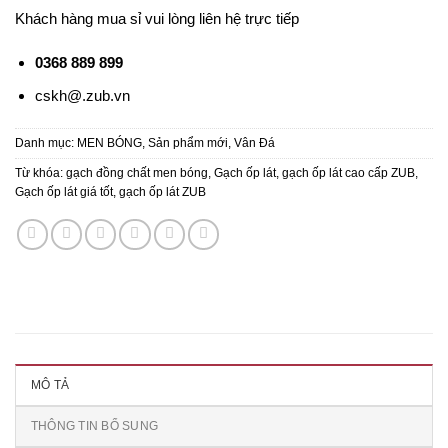
Khách hàng mua sỉ vui lòng liên hệ trực tiếp
0368 889 899
cskh@.zub.vn
Danh mục:
MEN BÓNG
,
Sản phẩm mới
,
Vân Đá
Từ khóa:
gạch đồng chất men bóng
,
Gạch ốp lát
,
gạch ốp lát cao cấp ZUB
,
Gạch ốp lát giá tốt
,
gạch ốp lát ZUB
MÔ TẢ
THÔNG TIN BỔ SUNG