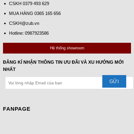
CSKH
0379 493 629
MUA HÀNG
0365 165 656
CSKH@zub.vn
Hotline: 0987923586
Hệ thống showroom
ĐĂNG KÍ NHẬN THÔNG TIN ƯU ĐÃI VÀ XU HƯỚNG MỚI
NHẤT
FANPAGE