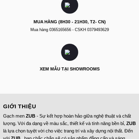
MUA HÀNG (8H30 - 21H30, T2- CN)
Mua hàng
0365165656
- CSKH
0379493629
XEM MẪU TẠI SHOWROOMS
GIỚI THIỆU
Gạch men
ZUB
- Sự kết hợp hoàn hảo giữa nghệ thuật và chất
lượng. Với đa dạng về màu sắc, thiết kế và tính năng bền bỉ,
ZUB
là lựa chọn tuyệt vời cho việc trang trí và xây dựng nội thất. Đến
với
ZUB
, bạn chắc chắn sẽ có sản phẩm đẳng cấp và sáng