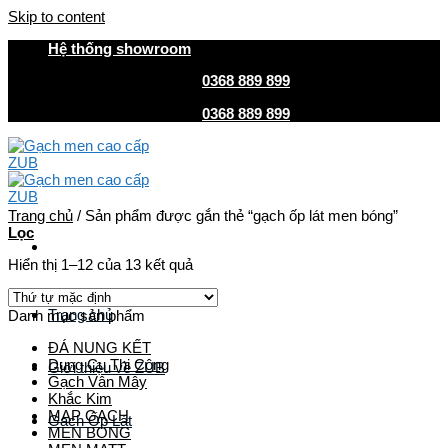
Skip to content
Hệ thống showroom
HOTLINE MUA HÀNG
0368 889 899
| CSKH
0368 889 899
HOTLINE MUA HÀNG
0368 889 899
| CSKH
0368 889 899
Trang chủ
/
Sản phẩm được gắn thẻ “gạch ốp lát men bóng”
Lọc
Hiển thị 1–12 của 13 kết quả
Trang chủ
Danh mục sản phẩm
ĐÁ NUNG KẾT
Dụng Cụ Thi Công
Giới thiệu về ZUB
Gạch Vân Mây
Khắc Kim
MAP GẠCH
Gach Ốp Lát
MEN BÓNG