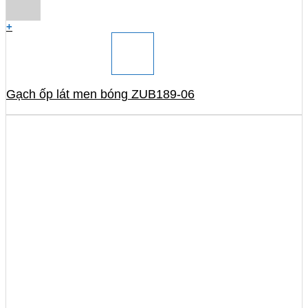
+
Gạch ốp lát men bóng ZUB189-06