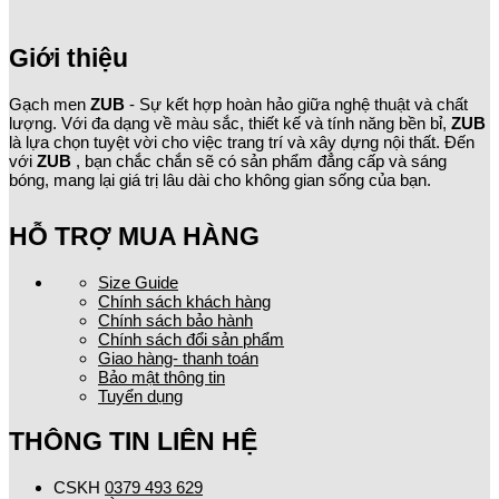
Giới thiệu
Gạch men
ZUB
- Sự kết hợp hoàn hảo giữa nghệ thuật và chất
lượng. Với đa dạng về màu sắc, thiết kế và tính năng bền bỉ,
ZUB
là lựa chọn tuyệt vời cho việc trang trí và xây dựng nội thất. Đến
với
ZUB
, bạn chắc chắn sẽ có sản phẩm đẳng cấp và sáng
bóng, mang lại giá trị lâu dài cho không gian sống của bạn.
HỖ TRỢ MUA HÀNG
Size Guide
Chính sách khách hàng
Chính sách bảo hành
Chính sách đổi sản phẩm
Giao hàng- thanh toán
Bảo mật thông tin
Tuyển dụng
THÔNG TIN LIÊN HỆ
CSKH
0379 493 629