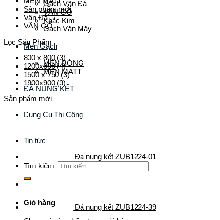
MEN MATT
Gạch Vân Đá
Sản phẩm mới
VÂN GỖ
Vân Đá
Khắc Kim
VÂN GỖ
Gạch Vân Mây
Lọc Sản Phẩm
Men Gạch
800 x 800
(3)
MEN BÓNG
1200x600
(4)
MEN MATT
1500 x 750
(3)
1800x900
(3)
ĐÁ NUNG KẾT
Sản phẩm mới
Dụng Cụ Thi Công
Tin tức
Đá nung kết ZUB1224-01
Tìm kiếm:
Giỏ hàng
Đá nung kết ZUB1224-39