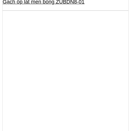
Gạch ốp lát men bóng ZUBDN8-01