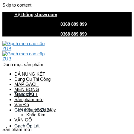
Skip to content
Hệ thống showroom
HOTLINE MUA HÀNG
0368 889 899
| CSKH
0368 889 899
HOTLINE MUA HÀNG
0368 889 899
| CSKH
0368 889 899
Danh mục sản phẩm
ĐÁ NUNG KẾT
Dụng Cụ Thi Công
MAP GẠCH
MEN BÓNG
Trang chủ
MEN MATT
Sản phẩm mới
Vân Đá
Gạch Vân Mây
Giới thiệu về ZUB
Khắc Kim
VÂN GỖ
Gach Ốp Lát
Sản phẩm mới