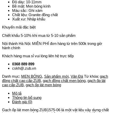
Độ dày: 10-11mm
Bề mặt: Men bóng kính
Màu sắc: Ghi xám
Chất liệu: Granite đồng chất
Xuất xư: Nhập khẩu
Khuyến mãi đặc biệt
Chiết khấu 5-10% khi mua từ 5-10 sản phẩm
Nội thành Hà Nội: MIỄN PHÍ đơn hàng từ trên 500k trong giờ
hành chính
Khách hàng mua sỉ vui lòng liên hệ trực tiếp
0368 889 899
cskh@.zub.vn
Danh mục:
MEN BÓNG
,
Sản phẩm mới
,
Vân Đá
Từ khóa:
gạch
đồng chất cao cấp ZUB
,
gạch đồng chất men bóng
,
gạch ốp lát
cao cấp ZUB
,
gạch ốp lát men bóng
Mô tả
Thông tin bổ sung
Đánh giá (0)
Gạch ốp lát men bóng ZUB1575-06 là một vật liệu xây dựng chất