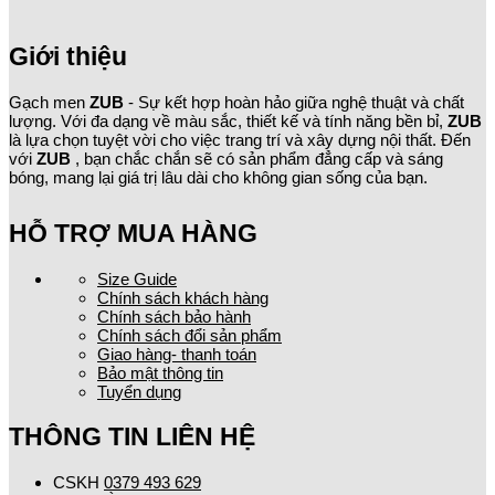
Giới thiệu
Gạch men
ZUB
- Sự kết hợp hoàn hảo giữa nghệ thuật và chất
lượng. Với đa dạng về màu sắc, thiết kế và tính năng bền bỉ,
ZUB
là lựa chọn tuyệt vời cho việc trang trí và xây dựng nội thất. Đến
với
ZUB
, bạn chắc chắn sẽ có sản phẩm đẳng cấp và sáng
bóng, mang lại giá trị lâu dài cho không gian sống của bạn.
HỖ TRỢ MUA HÀNG
Size Guide
Chính sách khách hàng
Chính sách bảo hành
Chính sách đổi sản phẩm
Giao hàng- thanh toán
Bảo mật thông tin
Tuyển dụng
THÔNG TIN LIÊN HỆ
CSKH
0379 493 629