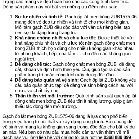
lượng cao mang vẻ đẹp hoàn hảo cho các công trình kiến trúc.
Dòng sản phẩm này nổi bật với những ưu điểm như sau:
Sự tự nhiên và tinh tế:
Gạch ốp lát men bóng ZUB1575-06
mang đến vẻ đẹp tự nhiên và tinh tế cho mọi không gian.
Mỗi tấm gạch ZUB đều độc đáo với vân đá riêng biệt, tạo
nên sự đa dạng trong trang trí.
Khả năng chống nhiệt và chịu lực tốt:
Được thiết kế với
khả năng chịu nhiệt và chịu lực tốt nên gạch đồng chất men
bóng ZUB thích hợp dùng cho nhiều không gian khác nhau,
từ phòng khách, bếp, nhà tắm,… cho đến các không gian
ngoài trời.
Dễ dàng chế tác:
Gạch đồng chất men bóng ZUB dễ dàng
cắt, khoan và định hình theo yêu cầu, giúp tạo ra các sản
phẩm trang trí hoặc công trình xây dựng độc đáo.
Dễ dàng bảo quản và vệ sinh:
Gạch ốp lát ZUB không yêu
cầu bảo quản phức tạp; dễ dàng vệ sinh bằng cách lau với
nước và chất tẩy nhẹ.
Thân thiện với môi trường:
Quá trình sản xuất gạch ốp lát
đồng chất men bóng ZUB tiêu tốn ít năng lượng, giúp giảm
thiểu tác động đến môi trường.
Gạch ốp lát men bóng ZUB1575-06 đang là lựa chọn phổ biến
trong việc trang trí nội thất và xây dựng công trình. Bởi chúng dễ
vệ sinh và mang lại không gian sang trọng, độc đáo cho bất kỳ dự
án nào. Nếu bạn có nhu cầu mua hoặc cần tư vấn thêm về mã
gạch này vui lòng liên hệ với chúng tôi qua hotline
0368 889 899