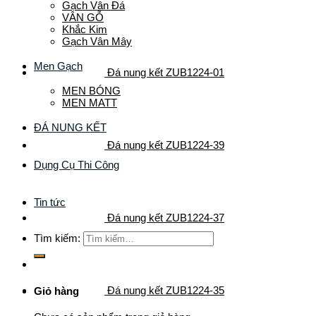
Gạch Vân Đá
VÂN GỖ
Khắc Kim
Gạch Vân Mây
Men Gạch
Đá nung kết ZUB1224-01
MEN BÓNG
MEN MATT
ĐÁ NUNG KẾT
Đá nung kết ZUB1224-39
Dụng Cụ Thi Công
Tin tức
Đá nung kết ZUB1224-37
Tìm kiếm:
Đá nung kết ZUB1224-35
Giỏ hàng