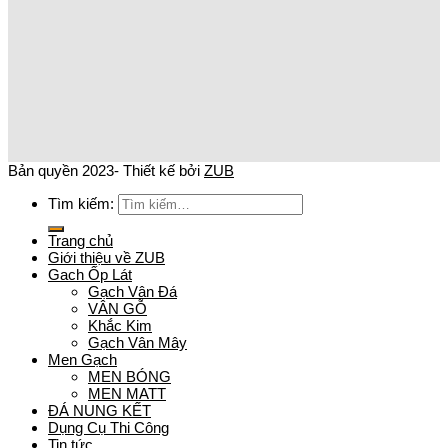
Bản quyền 2023- Thiết kế bởi
ZUB
Tìm kiếm:
Trang chủ
Giới thiệu về ZUB
Gach Ốp Lát
Gạch Vân Đá
VÂN GỖ
Khắc Kim
Gạch Vân Mây
Men Gạch
MEN BÓNG
MEN MATT
ĐÁ NUNG KẾT
Dụng Cụ Thi Công
Tin tức