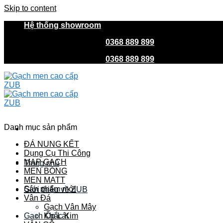
Skip to content
Hệ thống showroom
HOTLINE MUA HÀNG
0368 889 899
| CSKH
0368 889 
HOTLINE MUA HÀNG
0368 889 899
| CSKH
0368 889 
Danh mục sản phẩm
ĐÁ NUNG KẾT
Dụng Cụ Thi Công
MAP GẠCH
Trang chủ
MEN BÓNG
MEN MATT
Sản phẩm mới
Giới thiệu về ZUB
Vân Đá
Gạch Vân Mây
Gach Ốp Lát
Khắc Kim