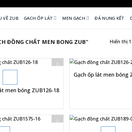
U VỀ ZUB
GACH ỐP LÁT
MEN GẠCH
ĐÁ NUNG KẾT
CH ĐỒNG CHẤT MEN BONG ZUB”
Hiển thị 
+
Gạch ốp lát men bóng
lát men bóng ZUB126-18
+