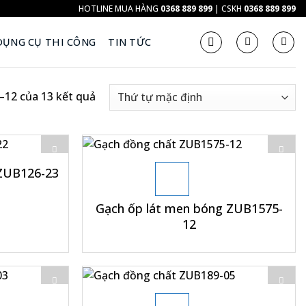
HOTLINE MUA HÀNG
0368 889 899
| CSKH
0368 889 899
DỤNG CỤ THI CÔNG
TIN TỨC
1–12 của 13 kết quả
+
 ZUB126-23
Gạch ốp lát men bóng ZUB1575-
12
+