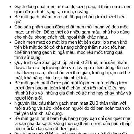
Gạch đồng chất men mờ có độ cứng cao, ít thấm nước nên
giảm được tình trạng rạn men, ố vàng.
Bề mặt gạch nhám, ma sát tốt giúp chống trơn trượt hiệu
quả.
Các sản phẩm gạch đồng chất men mờ mang vẻ đẹp mộc
mạc, tự nhiên. Đồng thời có nhiều gam màu, phù hợp dùng
cho nhiều phong cách nội, ngoại thất khác nhau.
Gạch men matt có một lớp men lót bên dưới lớp men khô
trên bề mặt do đó có khả năng chống thấm nước tốt, hạn
chế tình trạng gạch bị ngả màu, mọc rêu mốc trong quá
trình sử dụng.
Quy trình sản xuất gạch ốp lát rất khắt khe, mỗi sản phẩm
được đưa ra thị trường đến với tay người tiêu dùng đều có
chất lượng cao, bền chắc với thời gian, không bị rạn nứt bề
mặt, khả năng chịu lực, chịu nhiệt tốt.
Bề mặt gạch matt được phủ một lớp men mờ, chống trơn
trượt đảm bảo an toàn khi đi chân trần trên sàn. Điều này
rất phù hợp với những gia đình có trẻ nhỏ hay chạy nhảy và
người lớn tuổi.
Nguyên liệu cấu thành gạch men matt ZUB thân thiện với
môi trường và sức khỏe con người do đó bạn hoàn toàn có
thể yên tâm khi sử dụng.
Bề mặt gạch rất ít bám bụi, hàng ngày bạn chỉ cần quét nhẹ
là sàn nhà đã sạch. Đồng thời độ thấm nước của gạch thấp
nên mỗi lần lau sàn rất đơn giản.
Gạch men mờ ZUB có tính ứng dụng cao, có thể dùng để