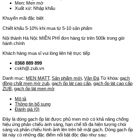
Men: Men mờ
Xuất xứ: Nhập khẩu
Khuyến mãi đặc biệt
Chiết khấu 5-10% khi mua từ 5-10 sản phẩm
Nội thành Hà Nội: MIỄN PHÍ đơn hàng từ trên 500k trong giờ
hành chính
Khách hàng mua sỉ vui lòng liên hệ trực tiếp
0368 889 899
cskh@.zub.vn
Danh mục:
MEN MATT
,
Sản phẩm mới
,
Vân Đá
Từ khóa:
gạch
đồng chất men mờ zub
,
gạch ốp lát cao cấp
,
gạch ốp lát cao cấp
ZUB
,
gạch ốp lát men mờ
Mô tả
Thông tin bổ sung
Đánh giá (0)
Đây là dòng gạch ốp lát được phủ men mờ có khả năng chống
hiệu ứng phản chiếu ánh sáng, hạn chế tối đa hiện tượng chói
sáng và phản chiếu hình ảnh lên trên bề mặt gạch. Dòng gạch ốp
lát này có những đặc điểm nổi bật độc đáo như sau: