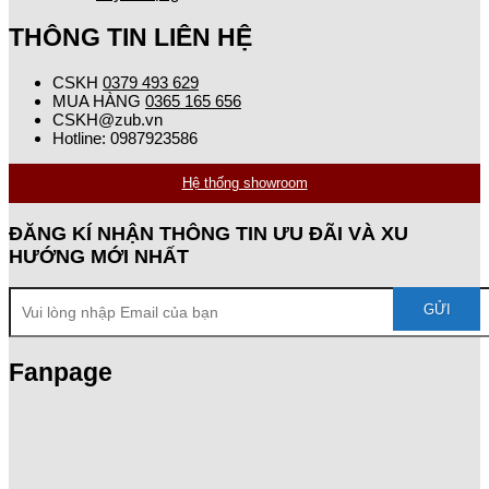
THÔNG TIN LIÊN HỆ
CSKH
0379 493 629
MUA HÀNG
0365 165 656
CSKH@zub.vn
Hotline: 0987923586
Hệ thống showroom
ĐĂNG KÍ NHẬN THÔNG TIN ƯU ĐÃI VÀ XU
HƯỚNG MỚI NHẤT
Fanpage