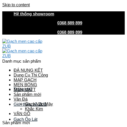
Skip to content
Hệ thống showroom
HOTLINE MUA HÀNG
0368 889 899
| CSKH
0368 889 899
HOTLINE MUA HÀNG
0368 889 899
| CSKH
0368 889 899
Danh mục sản phẩm
ĐÁ NUNG KẾT
Dụng Cụ Thi Công
MAP GẠCH
MEN BÓNG
Trang chủ
MEN MATT
Sản phẩm mới
Vân Đá
Gạch Vân Mây
Giới thiệu về ZUB
Khắc Kim
VÂN GỖ
Gach Ốp Lát
Sản phẩm mới