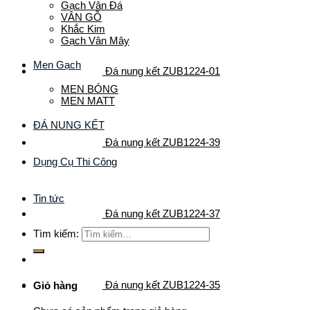
Gạch Vân Đá
VÂN GỖ
Khắc Kim
Gạch Vân Mây
Men Gạch
Đá nung kết ZUB1224-01
MEN BÓNG
MEN MATT
ĐÁ NUNG KẾT
Đá nung kết ZUB1224-39
Dụng Cụ Thi Công
Tin tức
Đá nung kết ZUB1224-37
Tìm kiếm:
Đá nung kết ZUB1224-35
Giỏ hàng