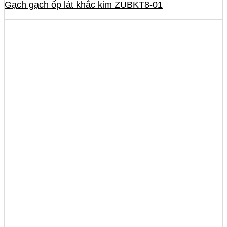
Gạch gạch ốp lát khắc kim ZUBKT8-01