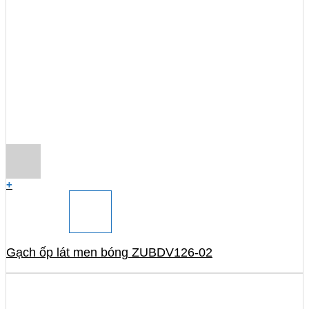
+
Gạch ốp lát men bóng ZUBDV126-02