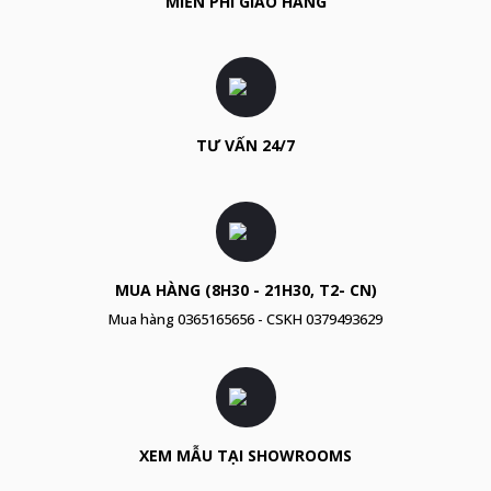
MIỄN PHÍ GIAO HÀNG
TƯ VẤN 24/7
MUA HÀNG (8H30 - 21H30, T2- CN)
Mua hàng
0365165656
- CSKH
0379493629
XEM MẪU TẠI SHOWROOMS