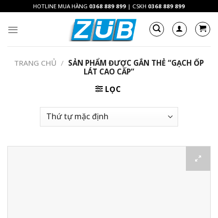
Skip
HOTLINE MUA HÀNG
0368 889 899
| CSKH
0368 889 899
to
content
TRANG CHỦ
/
SẢN PHẨM ĐƯỢC GẮN THẺ “GẠCH ỐP
LÁT CAO CẤP”
LỌC