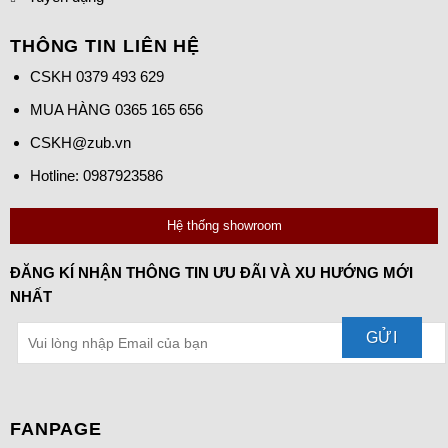
THÔNG TIN LIÊN HỆ
CSKH
0379 493 629
MUA HÀNG
0365 165 656
CSKH@zub.vn
Hotline: 0987923586
Hệ thống showroom
ĐĂNG KÍ NHẬN THÔNG TIN ƯU ĐÃI VÀ XU HƯỚNG MỚI
NHẤT
FANPAGE