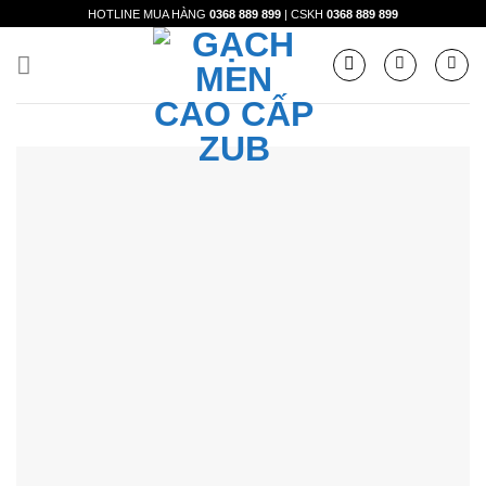
Skip
HOTLINE MUA HÀNG
0368 889 899
| CSKH
0368 889 899
to
content