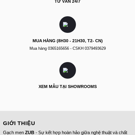
TƯ VẤN 24/7
MUA HÀNG (8H30 - 21H30, T2- CN)
Mua hàng
0365165656
- CSKH
0379493629
XEM MẪU TẠI SHOWROOMS
GIỚI THIỆU
Gạch men
ZUB
- Sự kết hợp hoàn hảo giữa nghệ thuật và chất