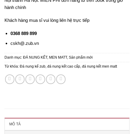
Nội thành Hà Nội: MIỄN PHÍ đơn hàng từ trên 500k trong giờ
hành chính
Khách hàng mua sỉ vui lòng liên hệ trực tiếp
0368 889 899
cskh@.zub.vn
Danh mục:
ĐÁ NUNG KẾT
,
MEN MATT
,
Sản phẩm mới
Từ khóa:
Đá nung kế zub
,
đá nung kết cao cấp
,
đá nung kết men matt
MÔ TẢ