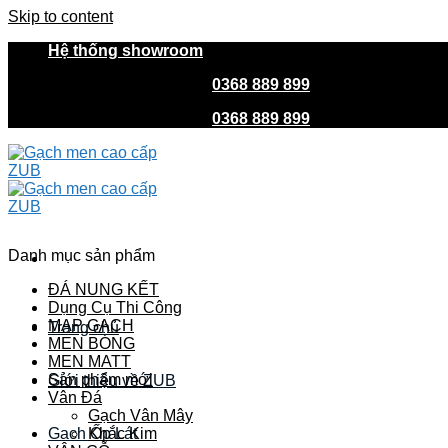
Skip to content
Hệ thống showroom
HOTLINE MUA HÀNG
0368 889 899
| CSKH
0368 889 
HOTLINE MUA HÀNG
0368 889 899
| CSKH
0368 889 
Danh mục sản phẩm
ĐÁ NUNG KẾT
Dụng Cụ Thi Công
MAP GẠCH
Trang chủ
MEN BÓNG
MEN MATT
Sản phẩm mới
Giới thiệu về ZUB
Vân Đá
Gạch Vân Mây
Gach Ốp Lát
Khắc Kim