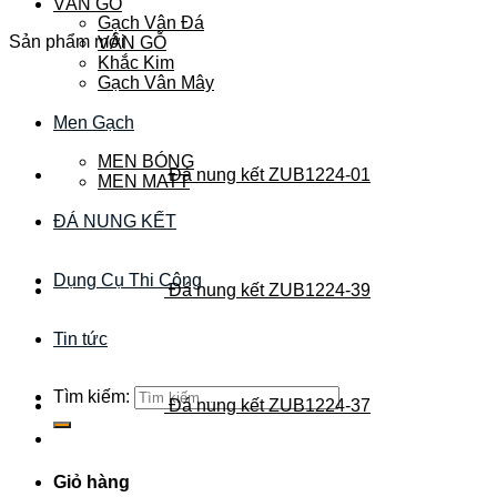
VÂN GỖ
Gạch Vân Đá
Sản phẩm mới
VÂN GỖ
Khắc Kim
Gạch Vân Mây
Men Gạch
MEN BÓNG
Đá nung kết ZUB1224-01
MEN MATT
ĐÁ NUNG KẾT
Dụng Cụ Thi Công
Đá nung kết ZUB1224-39
Tin tức
Tìm kiếm:
Đá nung kết ZUB1224-37
Giỏ hàng