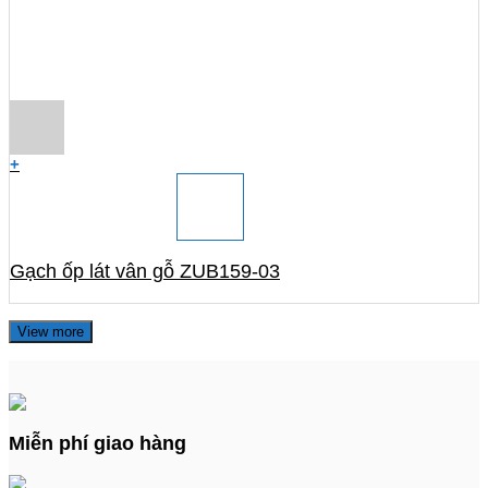
+
Gạch ốp lát vân gỗ ZUB159-03
View more
Miễn phí giao hàng