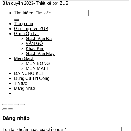
Bản quyền 2023- Thiết kế bởi
ZUB
Tìm kiếm:
Trang chủ
Giới thiệu về ZUB
Gach Ốp Lát
Gạch Vân Đá
VÂN GỖ
Khắc Kim
Gạch Vân Mây
Men Gạch
MEN BÓNG
MEN MATT
ĐÁ NUNG KẾT
Dụng Cụ Thi Công
Tin tức
Đăng nhập
Hệ thống showroom
Đăng nhập
Tên tài khoản hoặc địa chỉ email
*