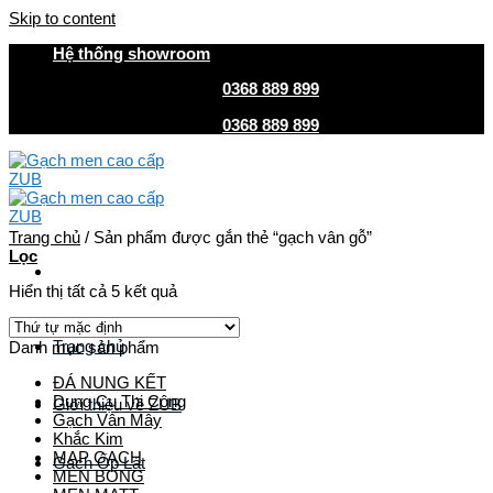
Skip to content
Hệ thống showroom
HOTLINE MUA HÀNG
0368 889 899
| CSKH
0368 889 899
HOTLINE MUA HÀNG
0368 889 899
| CSKH
0368 889 899
Trang chủ
/
Sản phẩm được gắn thẻ “gạch vân gỗ”
Lọc
Hiển thị tất cả 5 kết quả
Trang chủ
Danh mục sản phẩm
ĐÁ NUNG KẾT
Dụng Cụ Thi Công
Giới thiệu về ZUB
Gạch Vân Mây
Khắc Kim
MAP GẠCH
Gach Ốp Lát
MEN BÓNG