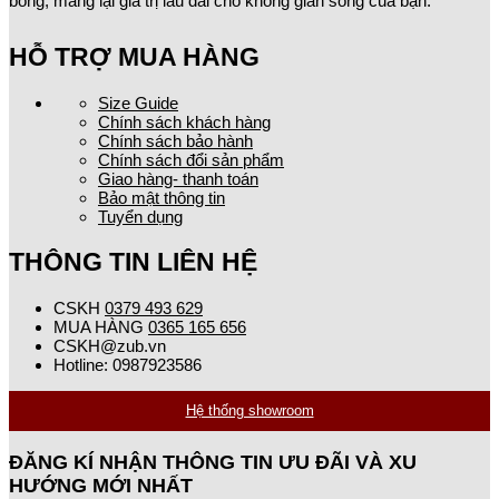
bóng, mang lại giá trị lâu dài cho không gian sống của bạn.
HỖ TRỢ MUA HÀNG
Size Guide
Chính sách khách hàng
Chính sách bảo hành
Chính sách đổi sản phẩm
Giao hàng- thanh toán
Bảo mật thông tin
Tuyển dụng
THÔNG TIN LIÊN HỆ
CSKH
0379 493 629
MUA HÀNG
0365 165 656
CSKH@zub.vn
Hotline: 0987923586
Hệ thống showroom
ĐĂNG KÍ NHẬN THÔNG TIN ƯU ĐÃI VÀ XU
HƯỚNG MỚI NHẤT