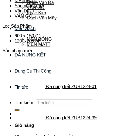
MEN MATT
Gạch Vân Đá
Sản phẩm mới
VÂN GỖ
Vân Đá
Khắc Kim
VÂN GỖ
Gạch Vân Mây
Lọc Sản Phẩm
Men Gạch
900 x 150
(1)
MEN BÓNG
1200x200
(4)
MEN MATT
Sản phẩm mới
ĐÁ NUNG KẾT
Dụng Cụ Thi Công
Đá nung kết ZUB1224-01
Tin tức
Tìm kiếm:
Đá nung kết ZUB1224-39
Giỏ hàng