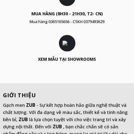
MUA HÀNG (8H30 - 21H30, T2- CN)
Mua hàng
0365165656
- CSKH
0379493629
XEM MẪU TẠI SHOWROOMS
GIỚI THIỆU
Gạch men
ZUB
- Sự kết hợp hoàn hảo giữa nghệ thuật và
chất lượng. Với đa dạng về màu sắc, thiết kế và tính năng
bền bỉ,
ZUB
là lựa chọn tuyệt vời cho việc trang trí và xây
dựng nội thất. Đến với
ZUB
, bạn chắc chắn sẽ có sản
phẩm đẳng cấp và sáng bóng, mang lại giá trị lâu dài cho