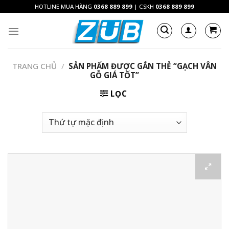
Skip
HOTLINE MUA HÀNG
0368 889 899
| CSKH
0368 889 899
to
content
TRANG CHỦ
/
SẢN PHẨM ĐƯỢC GẮN THẺ “GẠCH VÂN
GỖ GIÁ TỐT”
LỌC