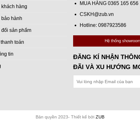
MUA HÀNG
0365 165 656
 khách hàng
CSKH@zub.vn
 bảo hành
Hotline: 0987923586
 đổi sản phẩm
Hệ thống showroo
 thanh toán
ng tin
ĐĂNG KÍ NHẬN THÔN
g
ĐÃI VÀ XU HƯỚNG M
Bản quyền 2023- Thiết kế bởi
ZUB