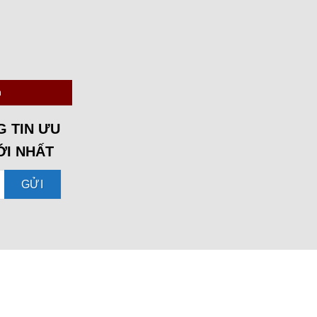
m
G TIN ƯU
ỚI NHẤT