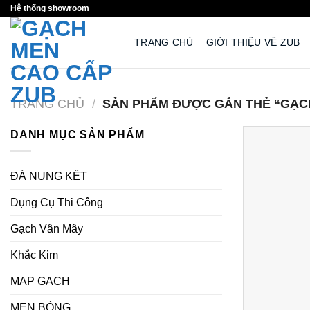
Skip
Hệ thống showroom
to
TRANG CHỦ
GIỚI THIỆU VỀ ZUB
content
TRANG CHỦ
/
SẢN PHẨM ĐƯỢC GẮN THẺ “GẠCH
DANH MỤC SẢN PHẨM
ĐÁ NUNG KẾT
Dụng Cụ Thi Công
Gạch Vân Mây
Khắc Kim
MAP GẠCH
MEN BÓNG