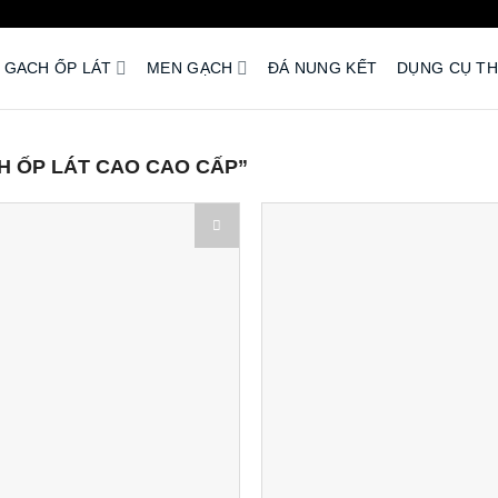
GACH ỐP LÁT
MEN GẠCH
ĐÁ NUNG KẾT
DỤNG CỤ TH
 ỐP LÁT CAO CAO CẤP”