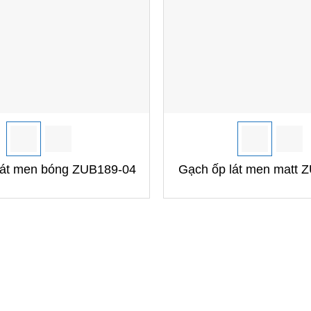
+
lát men bóng ZUB189-04
Gạch ốp lát men matt 