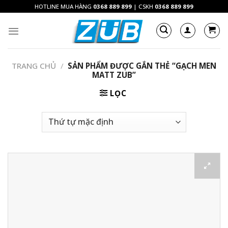
Skip
HOTLINE MUA HÀNG
0368 889 899
| CSKH
0368 889 899
to
content
TRANG CHỦ
/
SẢN PHẨM ĐƯỢC GẮN THẺ “GẠCH MEN
MATT ZUB”
LỌC