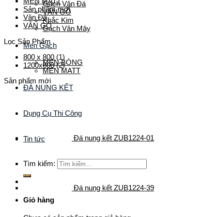
MEN MATT
Gạch Vân Đá
Sản phẩm mới
VÂN GỖ
Vân Đá
Khắc Kim
VÂN GỖ
Gạch Vân Mây
Lọc Sản Phẩm
Men Gạch
800 x 800
(1)
MEN BÓNG
1200x600
(2)
MEN MATT
Sản phẩm mới
ĐÁ NUNG KẾT
Dụng Cụ Thi Công
Đá nung kết ZUB1224-01
Tin tức
Tìm kiếm:
Đá nung kết ZUB1224-39
Giỏ hàng