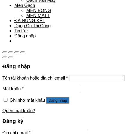
Gạch Vân Mây
Men Gạch
MEN BÓNG
MEN MATT
ĐÁ NUNG KẾT
Dụng Cụ Thi Công
Tin tức
Đăng nhập
Hệ thống showroom
Đăng nhập
Tên tài khoản hoặc địa chỉ email
*
Mật khẩu
*
Ghi nhớ mật khẩu
Đăng nhập
Quên mật khẩu?
Đăng ký
Địa chỉ email
*