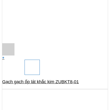
+
Gạch gạch ốp lát khắc kim ZUBKT8-01