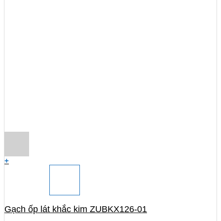
+
Gạch ốp lát khắc kim ZUBKX126-01