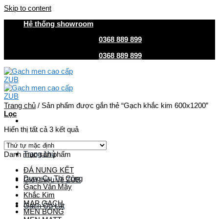
Skip to content
Hệ thống showroom
HOTLINE MUA HÀNG
0368 889 899
| CSKH
0368 889 899
HOTLINE MUA HÀNG
0368 889 899
| CSKH
0368 889 899
Trang chủ
/
Sản phẩm được gắn thẻ “Gạch khắc kim 600x1200”
Lọc
Hiển thị tất cả 3 kết quả
Trang chủ
Danh mục sản phẩm
ĐÁ NUNG KẾT
Dụng Cụ Thi Công
Giới thiệu về ZUB
Gạch Vân Mây
Khắc Kim
MAP GẠCH
Gach Ốp Lát
MEN BÓNG