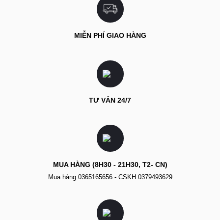
MIỄN PHÍ GIAO HÀNG
TƯ VẤN 24/7
MUA HÀNG (8H30 - 21H30, T2- CN)
Mua hàng
0365165656
- CSKH
0379493629