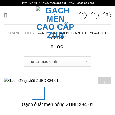
Skip
HOTLINE MUA HÀNG
0368 889 899
| CSKH
0368 889 899
to
content
TRANG CHỦ
/
SẢN PHẨM ĐƯỢC GẮN THẺ “GAC OP
LAT ZUB”
LỌC
Gạch ô lát men bóng ZUBDX84-01